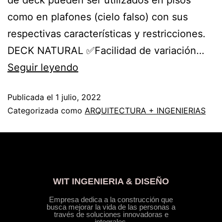
de deck pueden ser utilizados en pisos
como en plafones (cielo falso) con sus
respectivas características y restricciones.
DECK NATURAL ✅Facilidad de variación…
Seguir leyendo
Publicada el
1 julio, 2022
Categorizada como
ARQUITECTURA + INGENIERIAS
WIT INGENIERIA & DISEÑO
Empresa dedica a la construcción que
busca mejorar la vida de las personas a
través de soluciones innovadoras e
integrales.