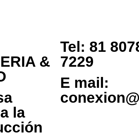
Tel: 81 807
ERIA &
7229
O
E mail:
sa
conexion@
a la
ucción