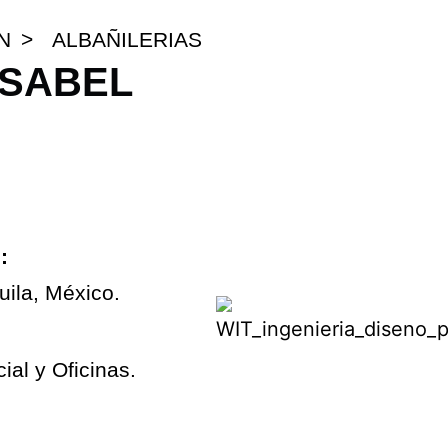
N
>
ALBAÑILERIAS
ISABEL
:
huila, México.
al y Oficinas.