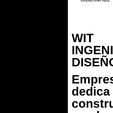
WIT
INGENI
DISEÑ
Empre
dedica 
constr