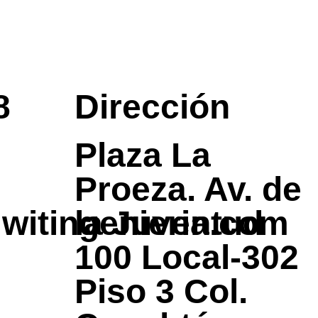
8
Dirección
Plaza La
Proeza. Av. de
witingenieria.com
la Juventud
100 Local-302
Piso 3 Col.