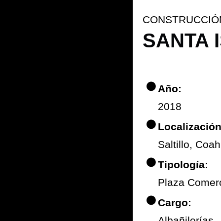
CONSTRUCCIÓ
SANTA 
Año:
2018
Localización
Saltillo, Coa
Tipología:
Plaza Comerci
Cargo:
Albañilerías.