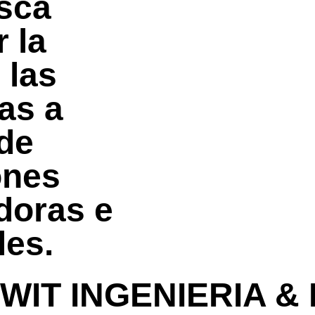
sca
 la
 las
as a
 de
ones
doras e
les.
 WIT INGENIERIA & D