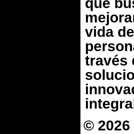
que bu
mejorar
vida de
person
través
soluci
innova
integra
© 2026